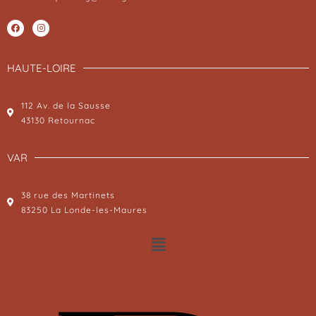
HAUTE-LOIRE
112 Av. de la Sausse
43130 Retournac
VAR
38 rue des Martinets
83250 La Londe-les-Maures