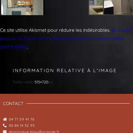
Ce site utilise Akismet pour réduire les indésirables.
En savoir
plus sur la façon dont les données de vos commentaires
sont traitées
.
INFORMATION RELATIVE À L'IMAGE
Taille réelle:
515×720
px
CONTACT
04 71 59 41 76
06 84 14 32 95
dominique.blay@orange.fr