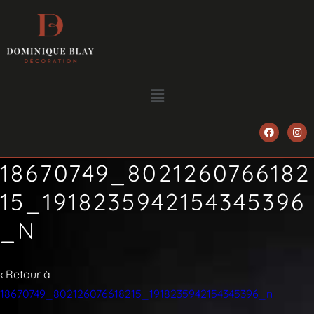
18670749_8021260766182
15_1918235942154345396
_N
‹ Retour à
18670749_802126076618215_1918235942154345396_n