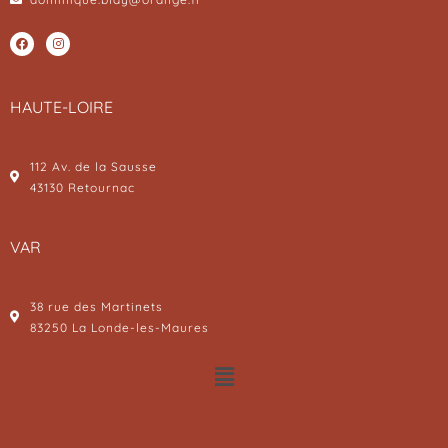
HAUTE-LOIRE
112 Av. de la Sausse
43130 Retournac
VAR
38 rue des Martinets
83250 La Londe-les-Maures