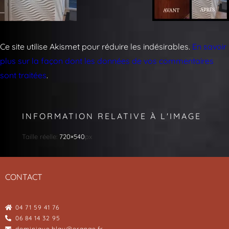
Ce site utilise Akismet pour réduire les indésirables.
En savoir
plus sur la façon dont les données de vos commentaires
sont traitées
.
INFORMATION RELATIVE À L'IMAGE
Taille réelle:
720×540
px
CONTACT
04 71 59 41 76
06 84 14 32 95
dominique.blay@orange.fr