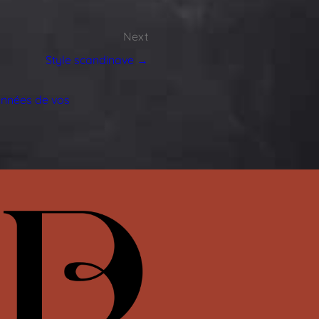
Next
Style scandinave →
données de vos