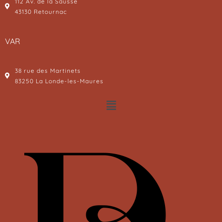
112 Av. de la Sausse
43130 Retournac
VAR
38 rue des Martinets
83250 La Londe-les-Maures