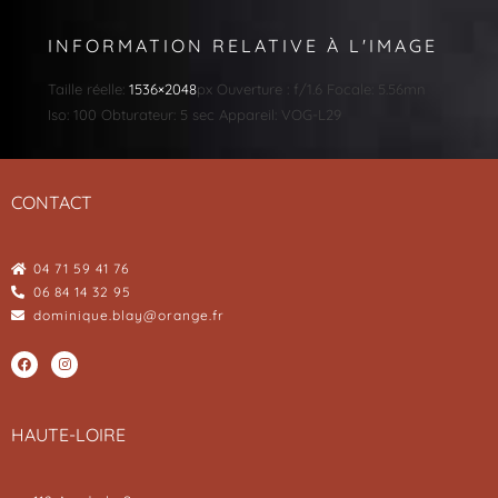
INFORMATION RELATIVE À L'IMAGE
Taille réelle:
1536×2048
px
Ouverture : f/1.6
Focale: 5.56mn
Iso: 100
Obturateur: 5 sec
Appareil: VOG-L29
CONTACT
04 71 59 41 76
06 84 14 32 95
dominique.blay@orange.fr
HAUTE-LOIRE