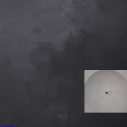
 traitées
.