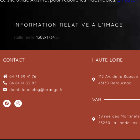
INFORMATION RELATIVE À L'IMAGE
Taille réelle:
1302×1734
px
CONTACT
HAUTE-LOIRE
04 71 59 41 76
112 Av. de la Sausse
06 84 14 32 95
43130 Retournac
dominique.blay@orange.fr
VAR
38 rue des Martinets
83250 La Londe-les