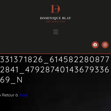
331371826_614582280877
2841_47928740143679336
69_N
‹ Retour à
𝓢𝓽𝓪𝓯𝓯