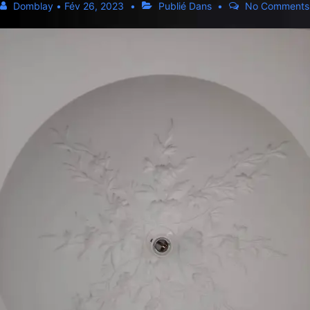
Domblay
•
Fév 26, 2023
Publié Dans
No Comments