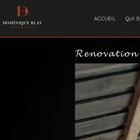
ACCUEIL
QUI 
𝓡𝓮𝓷𝓸𝓿𝓪𝓽𝓲𝓸𝓷