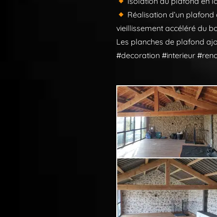
Isolation du plafond en l
Réalisation d’un plafond à
vieillissement accéléré du b
Les planches de plafond ajou
#decoration #interieur #reno