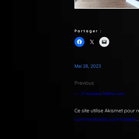
Partager :
Mai 28, 2023
Previous
← 𝓝𝓸𝓾𝓿𝓮𝓪𝓾 𝓫𝓮𝓽𝓸𝓷 𝓬𝓲𝓻𝓮
Ce site utilise Akismet pour 
commentaires sont traitées
.