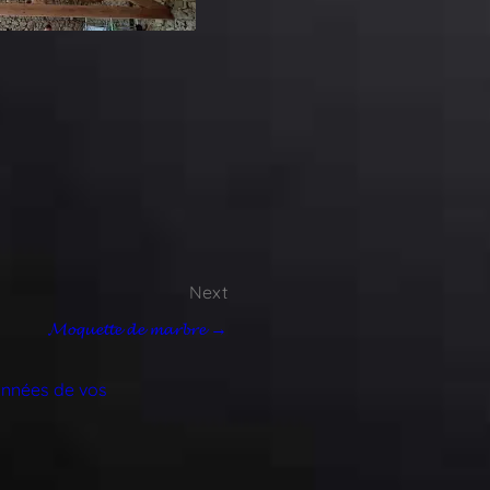
Next
𝓜𝓸𝓺𝓾𝓮𝓽𝓽𝓮 𝓭𝓮 𝓶𝓪𝓻𝓫𝓻𝓮 →
données de vos