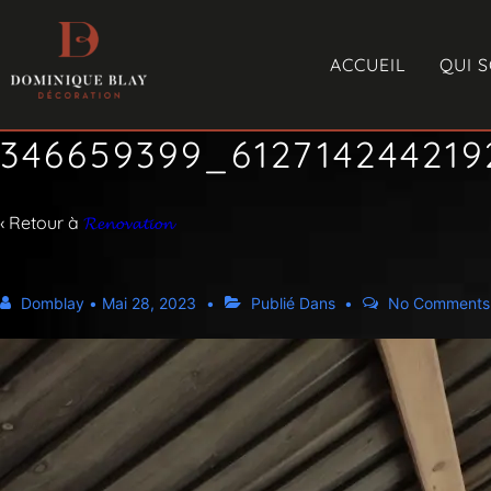
ACCUEIL
QUI 
346659399_61271424421
‹ Retour à
𝓡𝓮𝓷𝓸𝓿𝓪𝓽𝓲𝓸𝓷
Domblay
•
Mai 28, 2023
Publié Dans
No Comments