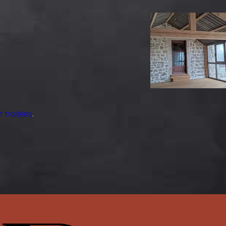
 traitées
.