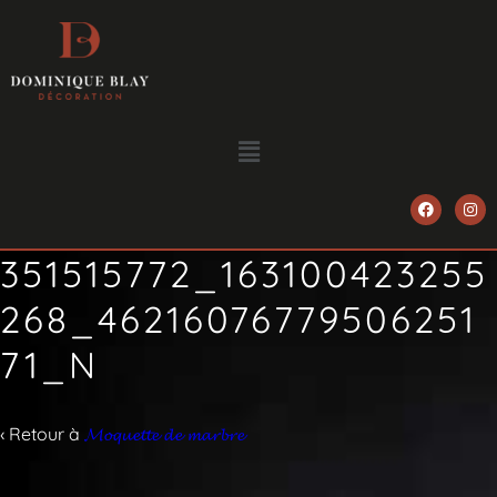
351515772_163100423255
268_46216076779506251
71_N
‹ Retour à
𝓜𝓸𝓺𝓾𝓮𝓽𝓽𝓮 𝓭𝓮 𝓶𝓪𝓻𝓫𝓻𝓮