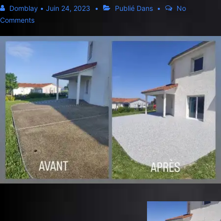
Domblay
•
Juin 24, 2023
Publié Dans
No
Comments