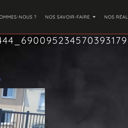
SOMMES-NOUS ?
NOS SAVOIR-FAIRE
NOS RÉAL
9444_69009523457039317
s