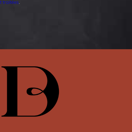
 traitées
.