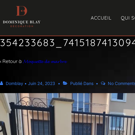
ACCUEIL
QUI 
354233683_74151874130
‹ Retour à
𝓜𝓸𝓺𝓾𝓮𝓽𝓽𝓮 𝓭𝓮 𝓶𝓪𝓻𝓫𝓻𝓮
Domblay
•
Juin 24, 2023
Publié Dans
No Comment