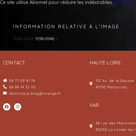
Ce site utilise Akismet pour réduire les indésirables.
En savoir
INFORMATION RELATIVE À L'IMAGE
Taille réelle:
1538×2048
px
CONTACT
HAUTE-LOIRE
04 71 59 41 76
112 Av. de la Sausse
06 84 14 32 95
43130 Retournac
dominique.blay@orange.fr
VAR
38 rue des Martinets
83250 La Londe-les