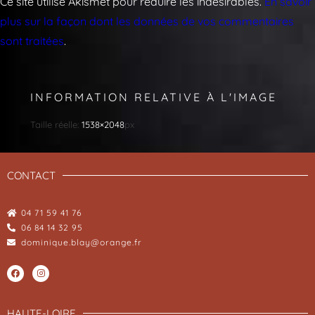
Ce site utilise Akismet pour réduire les indésirables.
En savoir
plus sur la façon dont les données de vos commentaires
sont traitées
.
INFORMATION RELATIVE À L'IMAGE
Taille réelle:
1538×2048
px
CONTACT
04 71 59 41 76
06 84 14 32 95
dominique.blay@orange.fr
HAUTE-LOIRE