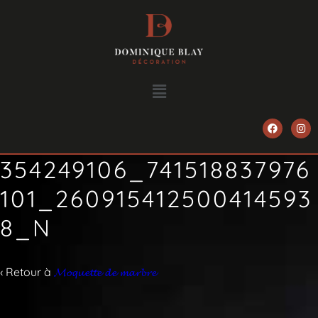
354249106_741518837976
101_260915412500414593
8_N
‹ Retour à
𝓜𝓸𝓺𝓾𝓮𝓽𝓽𝓮 𝓭𝓮 𝓶𝓪𝓻𝓫𝓻𝓮