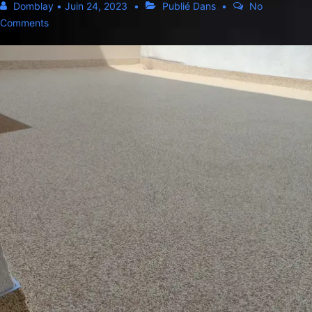
Domblay
•
Juin 24, 2023
Publié Dans
No
Comments