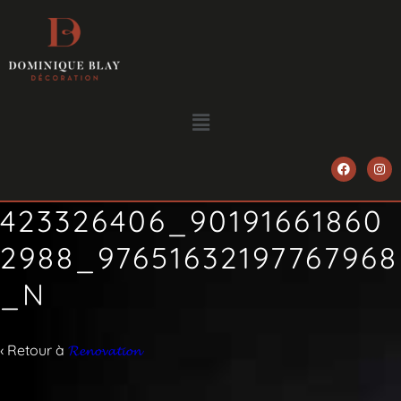
423326406_90191661860
2988_97651632197767968
_N
‹ Retour à
𝓡𝓮𝓷𝓸𝓿𝓪𝓽𝓲𝓸𝓷