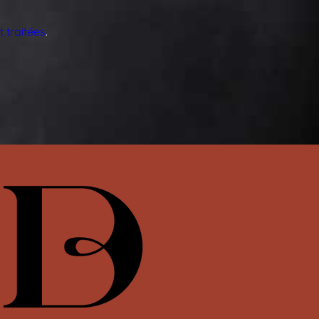
 traitées
.