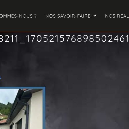
SOMMES-NOUS ?
NOS SAVOIR-FAIRE
NOS RÉAL
8211_17052157689850246
s