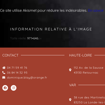
Ce site utilise Akismet pour réduire les indésirables.
En savoir
INFORMATION RELATIVE À L'IMAGE
Taille réelle:
971×646
px
CONTACT
HAUTE-LOIRE
04 71 59 41 76
112 Av. de la Sausse
06 84 14 32 95
43130 Retournac
dominique.blay@orange.fr
VAR
38 rue des Martinets
83250 La Londe-les