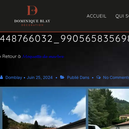
ACCUEIL
QUI 
448766032_99056583569
‹ Retour à
𝓜𝓸𝓺𝓾𝓮𝓽𝓽𝓮 𝓭𝓮 𝓶𝓪𝓻𝓫𝓻𝓮
Domblay
•
Juin 25, 2024
Publié Dans
No Comment