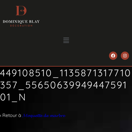
449108510_1135871317710
357_55650639949447591
01_N
‹ Retour à
𝓜𝓸𝓺𝓾𝓮𝓽𝓽𝓮 𝓭𝓮 𝓶𝓪𝓻𝓫𝓻𝓮