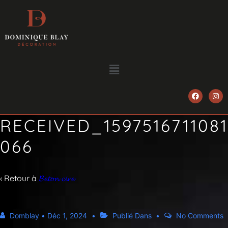
RECEIVED_1597516711081
066
‹ Retour à
𝓑𝓮𝓽𝓸𝓷 𝓬𝓲𝓻𝓮
Domblay
•
Déc 1, 2024
Publié Dans
No Comments