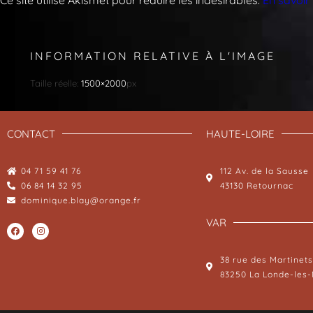
INFORMATION RELATIVE À L'IMAGE
Taille réelle:
1500×2000
px
CONTACT
HAUTE-LOIRE
04 71 59 41 76
112 Av. de la Sausse
06 84 14 32 95
43130 Retournac
dominique.blay@orange.fr
VAR
38 rue des Martinets
83250 La Londe-les