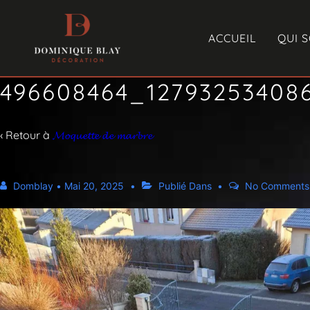
ACCUEIL
QUI 
496608464_12793253408
‹ Retour à
𝓜𝓸𝓺𝓾𝓮𝓽𝓽𝓮 𝓭𝓮 𝓶𝓪𝓻𝓫𝓻𝓮
Domblay
•
Mai 20, 2025
Publié Dans
No Comments