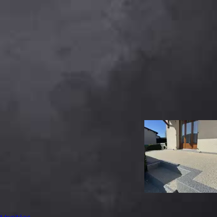
 traitées
.