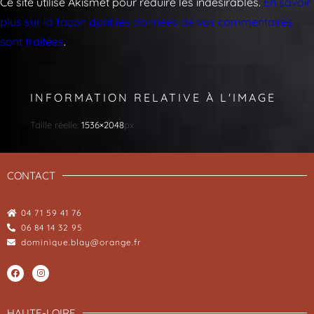
Ce site utilise Akismet pour réduire les indésirables.
En savoir
plus sur la façon dont les données de vos commentaires
sont traitées
.
INFORMATION RELATIVE À L'IMAGE
Taille réelle:
1536×2048
px
CONTACT
04 71 59 41 76
06 84 14 32 95
dominique.blay@orange.fr
HAUTE-LOIRE