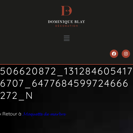
506620872_131284605417
6707_6477684599724666
272_N
‹ Retour à
𝓜𝓸𝓺𝓾𝓮𝓽𝓽𝓮 𝓭𝓮 𝓶𝓪𝓻𝓫𝓻𝓮