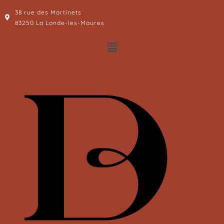
38 rue des Martinets
83250 La Londe-les-Maures