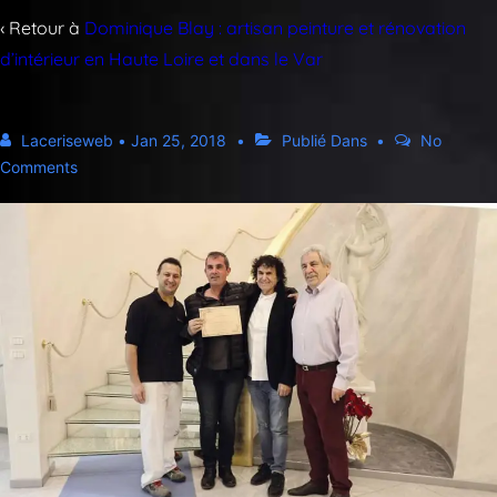
‹ Retour à
Dominique Blay : artisan peinture et rénovation
d’intérieur en Haute Loire et dans le Var
Laceriseweb
•
Jan 25, 2018
Publié Dans
No
Comments