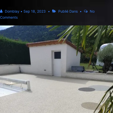
Domblay
•
Sep 18, 2023
Publié Dans
No
Comments