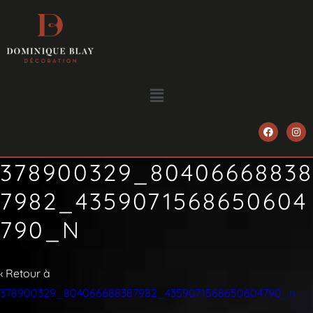
378900329_80406668838
7982_4359071568650604
790_N
‹ Retour à
378900329_804066688387982_4359071568650604790_n