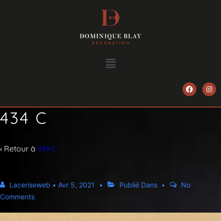
434 C
‹ Retour à
434 C
Laceriseweb
•
Avr 5, 2021
Publié Dans
No
Comments