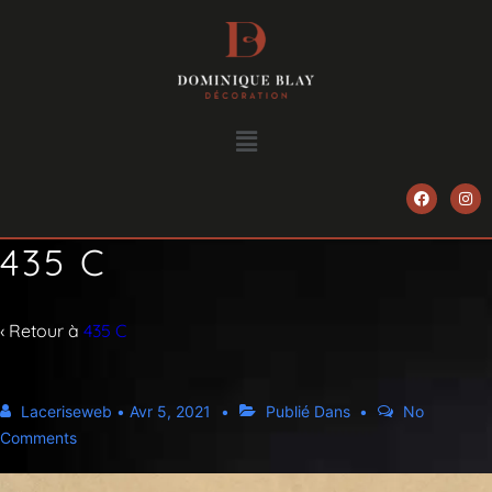
435 C
‹ Retour à
435 C
Laceriseweb
•
Avr 5, 2021
Publié Dans
No
Comments