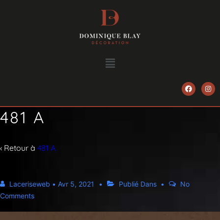
481 A
‹ Retour à
481 A
Laceriseweb
•
Avr 5, 2021
Publié Dans
No
Comments