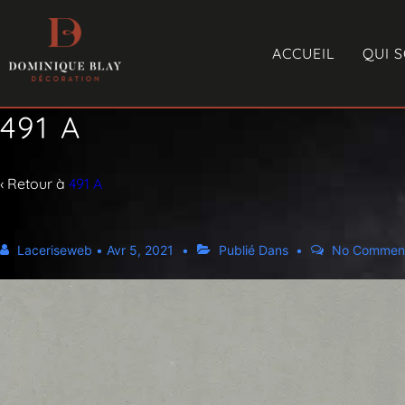
ACCUEIL
QUI 
491 A
‹ Retour à
491 A
Laceriseweb
•
Avr 5, 2021
Publié Dans
No Commen