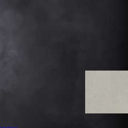
 traitées
.