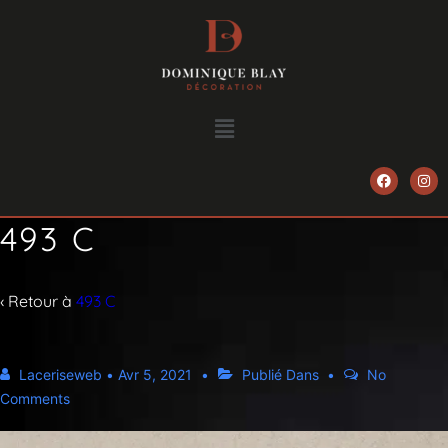
493 C
‹ Retour à
493 C
Laceriseweb
•
Avr 5, 2021
Publié Dans
No
Comments