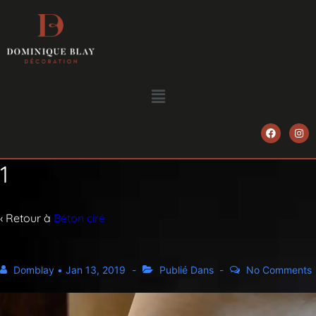
1
‹ Retour à
Béton ciré
Domblay
•
Jan 13, 2019
Publié Dans
No Comments