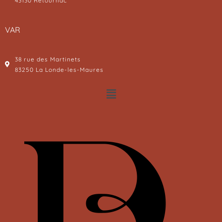
43130 Retournac
VAR
38 rue des Martinets
83250 La Londe-les-Maures