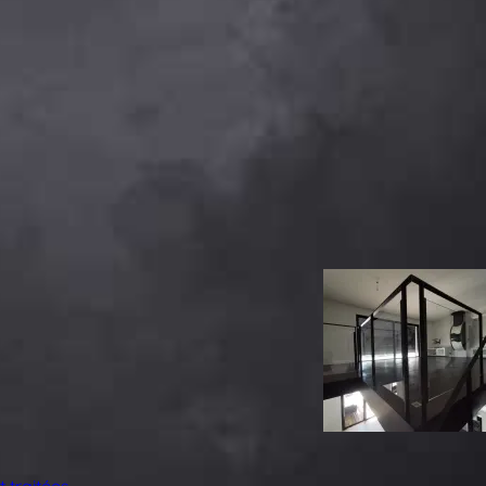
 traitées
.