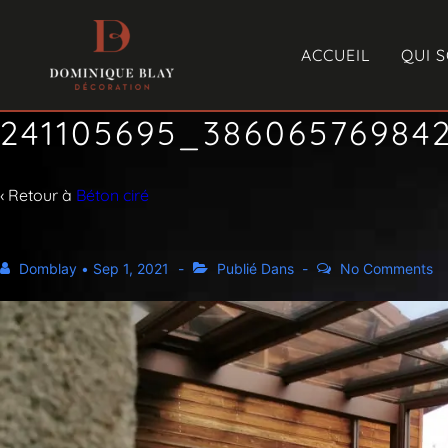
ACCUEIL
QUI 
241105695_38606576984
‹ Retour à
Béton ciré
Domblay
•
Sep 1, 2021
Publié Dans
No Comments