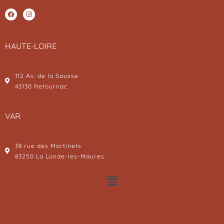
HAUTE-LOIRE
112 Av. de la Sausse
43130 Retournac
VAR
38 rue des Martinets
83250 La Londe-les-Maures