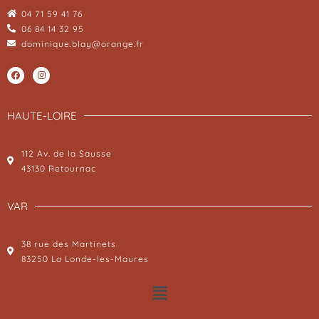
04 71 59 41 76
06 84 14 32 95
dominique.blay@orange.fr
HAUTE-LOIRE
112 Av. de la Sausse
43130 Retournac
VAR
38 rue des Martinets
83250 La Londe-les-Maures