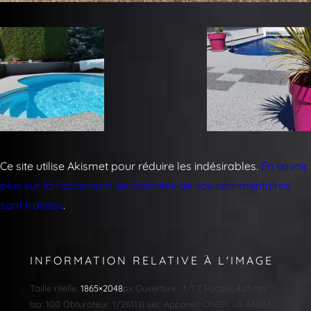
Ce site utilise Akismet pour réduire les indésirables.
En savoir
plus sur la façon dont les données de vos commentaires
sont traitées
.
INFORMATION RELATIVE À L'IMAGE
Taille réelle:
1865×2048
px
Ouverture : f/1.7
Focale: 4.25mn
Iso: 100
Obturateur: 1/2611.0 sec
Appareil: ONEPLUS A6003