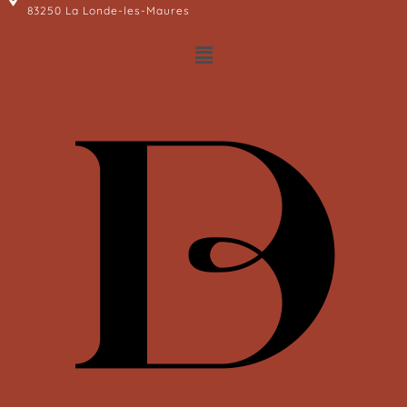
83250 La Londe-les-Maures