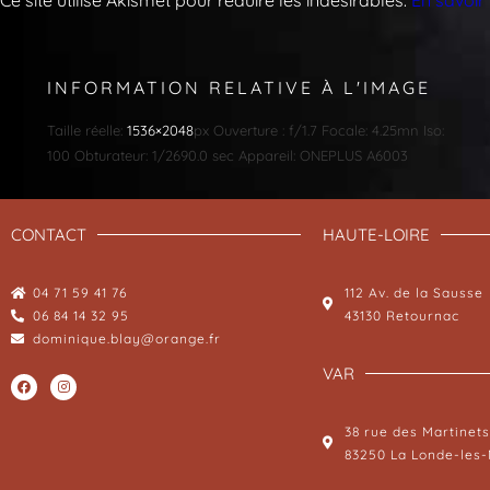
INFORMATION RELATIVE À L'IMAGE
Taille réelle:
1536×2048
px
Ouverture : f/1.7
Focale: 4.25mn
Iso:
100
Obturateur: 1/2690.0 sec
Appareil: ONEPLUS A6003
CONTACT
HAUTE-LOIRE
04 71 59 41 76
112 Av. de la Sausse
06 84 14 32 95
43130 Retournac
dominique.blay@orange.fr
VAR
38 rue des Martinets
83250 La Londe-les