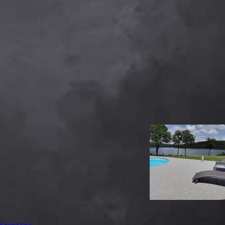
 traitées
.