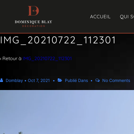
ACCUEIL
QUI 
IMG_20210722_112301
‹ Retour à
IMG_20210722_112301
Domblay
•
Oct 7, 2021
Publié Dans
No Comments