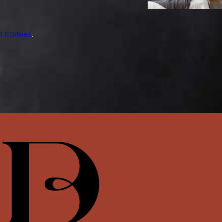
 traitées
.