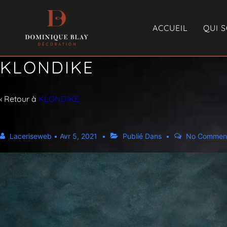
ACCUEIL
QUI 
KLONDIKE
‹ Retour à
KLONDIKE
Laceriseweb
•
Avr 5, 2021
Publié Dans
No Commen