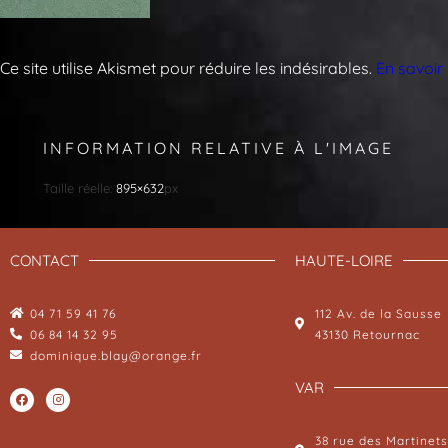
Ce site utilise Akismet pour réduire les indésirables.
En savoir
INFORMATION RELATIVE À L'IMAGE
Taille réelle:
895×632
px
CONTACT
HAUTE-LOIRE
04 71 59 41 76
112 Av. de la Sausse
06 84 14 32 95
43130 Retournac
dominique.blay@orange.fr
VAR
38 rue des Martinets